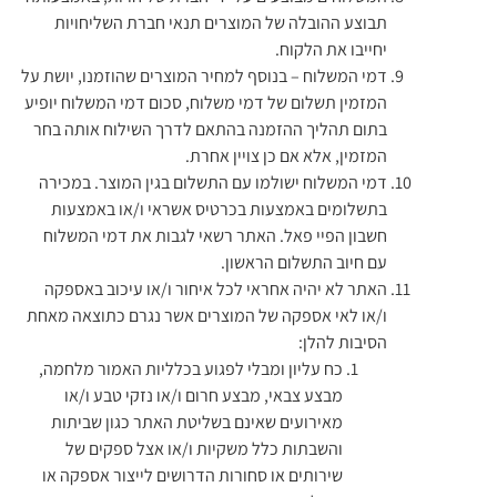
תבוצע ההובלה של המוצרים תנאי חברת השליחויות
יחייבו את הלקוח.
דמי המשלוח – בנוסף למחיר המוצרים שהוזמנו, יושת על
המזמין תשלום של דמי משלוח, סכום דמי המשלוח יופיע
בתום תהליך ההזמנה בהתאם לדרך השילוח אותה בחר
המזמין, אלא אם כן צויין אחרת.
דמי המשלוח ישולמו עם התשלום בגין המוצר. במכירה
בתשלומים באמצעות בכרטיס אשראי ו/או באמצעות
חשבון הפיי פאל. האתר רשאי לגבות את דמי המשלוח
עם חיוב התשלום הראשון.
האתר לא יהיה אחראי לכל איחור ו/או עיכוב באספקה
ו/או לאי אספקה של המוצרים אשר נגרם כתוצאה מאחת
הסיבות להלן:
כח עליון ומבלי לפגוע בכלליות האמור מלחמה,
מבצע צבאי, מבצע חרום ו/או נזקי טבע ו/או
מאירועים שאינם בשליטת האתר כגון שביתות
והשבתות כלל משקיות ו/או אצל ספקים של
שירותים או סחורות הדרושים לייצור אספקה או