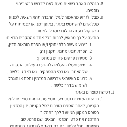
הנהלת האתר רשאית מעת לעת לדרוש פרטי זיהוי
נוספים.
מבלי לגרוע מהאמור לעיל, החברה תהא רשאית למנוע
מכל אדם להשתמש באתר, באופן זמני או לצמיתות על
פי שיקול דעתה הבלעדי ומבלי למסור
הודעה על כך מראש, לרבות בכל אחד מהמקרים הבאים:
ביצוע מעשה בלתי חוקי ו/או הפרת הוראות הדין;
הפרת תנאי מתנאי תקנון זה;
מסירת פרטים שגויים במתכוון;
ביצוע פעולה העלולה לפגוע בפעילותו התקינה
של האתר ו/או במי מהספקים ו/או בצד ג’ כלשהו;
כרטיס האשראי שברשות המזמין נחסם או הוגבל
לשימוש בדרך כלשהי.
רכישת מוצרים באתר
רכישת המוצרים תתבצע באמצעות הוספת מוצרים לסל
הקניות, לאחר הוספת מוצרים לסל הקניות יזין המזמין
בטופס המקוון המיועד לכך בתהליך
ההזמנה את פרטי המזמין הבאים: שם פרטי, שם
משפחה, מס’ טלפון, כתובת דואר אלקטרוני, בנוסף יש