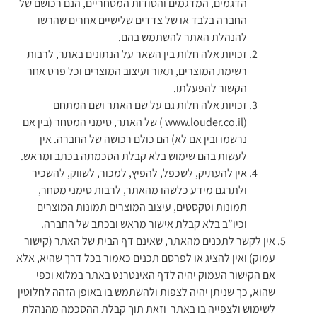
הדגמים, המדגמים והסודות המסחריים, הנם רכושם של
החברה בלבד או של צדדים שלישיים אחרים שהרשו
להנהלת האתר להשתמש בהם.
זכויות אלה חלות בין השאר על הנתונים באתר, לרבות
רשימת המוצרים, תאור ועיצוב המוצרים וכל פרט אחר
הקשור להפעלתו.
זכויות אלה חלות גם על שם האתר ושם המתחם
(www.louder.co.il ) של האתר, סימני המסחר (בין אם
נרשמו ובין אם לא) הם כולם רכושה של החברה. אין
לעשות בהם שימוש בלא קבלת הסכמתה בכתב ומראש.
אין להעתיק, לשכפל, להפיץ, למכור, לשווק, להשכיר
ולתרגם מידע כלשהו מהאתר, לרבות סימני מסחר,
תמונות וטקסטים, עיצוב המוצרים תמונות המוצרים
וכיו”ב בלא קבלת אישור מראש ובכתב של החברה.
אין לקשר לתכנים מהאתר, שאינם דף הבית של האתר (קישור
עמוק) ואין להציג או לפרסם תכנים כאמור בכל דרך שהיא, אלא
אם הקישור העמוק יהיה לדף האינטרנט באתר במלוא וכפי
שהוא, כך שניתן יהיה לצפות ולהשתמש בו באופן הזהה לחלוטין
לשימוש ולצפייה בו באתר וזאת תוך קבלת ההסכמה מהנהלת