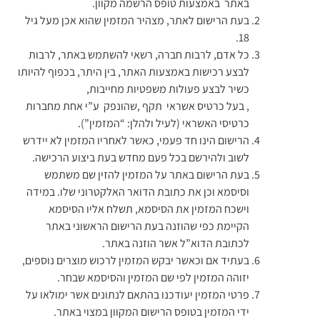
באתר באמצעות טופס הרשמה מקוון.
בעת הרישום לאתר, מצהיר המזמין שהוא אכן מעל גיל
18.
כל אדם, לרבות חברה, רשאי להשתמש באתר, לרבות
לבצע רכישות באמצעות האתר, בין היתר, בכפוף להיותו
כשיר לבצע פעולות משפטיות מחייבות,
, בעל כרטיס אשראי תקף ,שהונפק ע”י אחת מחברות
כרטיסי האשראי (לעיל ולהלן: “המזמין”).
הרישום הינו חד פעמי, כאשר לאחריו המזמין לא יידרש
לשוב ולהירשם בכל פעם מחדש בעת ביצוע הרכישה.
בעת הרישום באתר על המזמין להזין שם משתמש
וסיסמא וכן את כתובת הדואר האלקטרוני שלו. במידה
וישכח המזמין את הסיסמא, תשלח אליו הסיסמא
הקיימת כפי שהוזנה בעת הרישום הראשוני באתר
לכתובת הדוא”ל אשר הוזנה באתר.
בעתיד אם וכאשר יבקש המזמין לרכוש מוצרים נוספים,
יזוהה המזמין לפי שם המזמין והסיסמא שבחר.
פרטי המזמין יעודכנו בהתאם לנתונים אשר ימולאו על
ידי המזמין בטופס הרישום המקוון במצוי באתר.