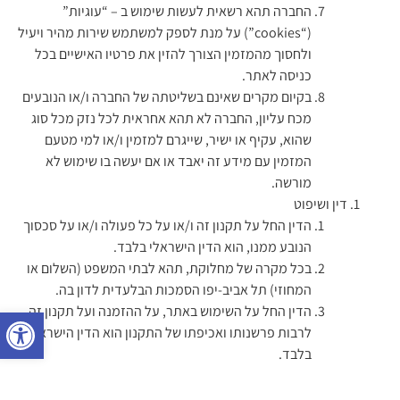
החברה תהא רשאית לעשות שימוש ב – “עוגיות”
(“cookies”) על מנת לספק למשתמש שירות מהיר ויעיל
ולחסוך מהמזמין הצורך להזין את פרטיו האישיים בכל
כניסה לאתר.
בקיום מקרים שאינם בשליטתה של החברה ו/או הנובעים
מכח עליון, החברה לא תהא אחראית לכל נזק מכל סוג
שהוא, עקיף או ישיר, שייגרם למזמין ו/או למי מטעם
המזמין עם מידע זה יאבד או אם יעשה בו שימוש לא
מורשה.
דין ושיפוט
הדין החל על תקנון זה ו/או על כל פעולה ו/או על סכסוך
הנובע ממנו, הוא הדין הישראלי בלבד.
בכל מקרה של מחלוקת, תהא לבתי המשפט (השלום או
המחוזי) תל אביב-יפו הסמכות הבלעדית לדון בה.
הדין החל על השימוש באתר, על ההזמנה ועל תקנון זה,
פתח 
לרבות פרשנותו ואכיפתו של התקנון הוא הדין הישראלי
בלבד.