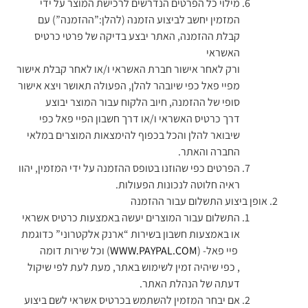
מילוי כל הפרטים הנדרשים לרכישת המוצר על ידי
המזמין יחשב לביצוע הזמנה (להלן:”ההזמנה”) עם
קבלת ההזמנה, האתר יבצע בדיקה של פרטי כרטיס
האשראי
ורק לאחר אישור חברת האשראי ו/או לאחר קבלת אישור
מפיי פאל כפי שיובהר להלן, הפעולה תאושר ויצא אישור
סופי של ההזמנה, חיוב הלקוח עבור המוצר יבוצע
דרך כרטיס האשראי ו/או דרך חשבון הפיי פאל כפי
שיבואר להלן והכל בכפוף להימצאות המוצרים במלאי
החברה והאתר.
הפרטים כפי שהוזנו בטופס ההזמנה על ידי המזמין, יהוו
ראיה חלוטה לנכונות הפעולות.
אופן ביצוע התשלום עבור ההזמנה
התשלום עבור המוצרים יעשה באמצעות כרטיס אשראי
או באמצעות חשבון בשירות “ארנק אלקטרוני” כדוגמת
פיי פאל- (
WWW.PAYPAL.COM
) וכל שירות דומה
, כפי שיהיה זמין לשימוש באתר, מעת לעת לפי שיקול
דעתה של הנהלת האתר.
אם יבחר המזמין להשתמש בכרטיס אשראי לשם ביצוע