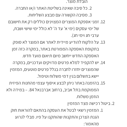
הובלת מוצר.
כל סיבה שאינה בשליטת האתר ו/או החברה.
מסיבה הקשורה עם מבצע השליחות.
זמני אספקת המוצרים המצוינים כוללים רק את חישובם
של ימי עסקים (ימי א’ עד ה’ לא כולל ימי שישי ושבת,
ערבי חג וימי חג).
על הלקוח להודיע מיידית לאתר אם המוצר לא סופק
בתקופת האספקה המפורטת באתר, במקרה כזה זמן
האספקה החדש ייחשב מיום תיאום מועד חדש.
יש להקפיד למלא פרטים מדויקים ועדכניים, במקרה
שהמוצרים יחזרו לחברה בגלל פרטים מוטעים, המזמין
יישא בתשלום בגין דמי משלוח וטיפול.
בהזמנה באתר ניתן לבצע איסוף עצמי מהחנות הפיזית
הממוקמת בתל אביב, ברחוב אברבנאל 84. – במידה ולא
הוזמן משלוח.
ביטול רכישה מצד המזמין
המזמין רשאי לבטל את העסקה בהתאם להוראות חוק
הגנת הצרכן והתקנות שהותקנו על פיו. מבלי לגרוע
מהאמור: