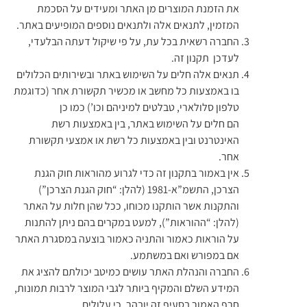
את הזמנת המוצרים מן האתר ומעידים על הסכמת
המזמין, לתנאים אלה ולתנאים נוספים המופיעים באתר.
החברה רשאית בכל עת, על פי שיקול דעתה הבלעדי,
לעדכן תקנון זה.
תנאים אלה חלים על השימוש באתר ובשירותים הכלולים
בו באמצעות כל מחשב או מכשיר תקשורת אחר (כדוגמת
טלפון סלולארי, טבלטים למיניהם וכו’) כמו כן
הם חלים על השימוש באתר, בין באמצעות רשת
האינטרנט ובין באמצעות כל רשת או אמצעי תקשורת
אחר.
אין באמור בתקנון זה כדי לגרוע מהוראות חוק הגנת
הצרכן, התשמ”א-1981 (להלן: “חוק הגנת הצרכן”)
והתקנות אשר הותקנו מכוחו, ככל שהן חלות על האתר
(להלן: “ההוראות”), למעט במקרים בהם ניתן להתנות
על הוראות כאמור והתניה כאמור בוצעה במסגרת האתר
אם במפורש ואם במשתמע.
החברה והנהלת האתר עושים כמיטב יכולתם להציג את
המידע השלם והמקיף ביותר לגבי המוצר לרבות תמונות,
חרף האמור בסעיף זה יובהר, כי עלולים