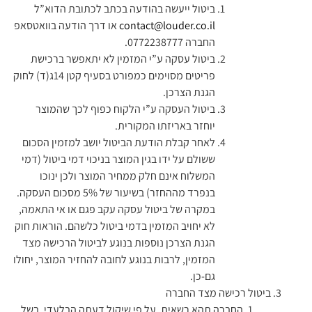
ביטול ייעשה בהודעה בכתב לכתובת הדוא”ל
contact@louder.co.il
או דרך הודעה בוואטסאפ
החברה 0772238777.
ביטול עסקה ע”י המזמין לא יתאפשר ברכישת
פריטים מסוימים כמפורט בסעיף קטן 14ג(ד) לחוק
הגנת הצרכן.
ביטול העסקה ע”י הלקוח כפוף לכך שהמוצר
יוחזר באריזתו המקורית.
לאחר קבלת הודעת הביטול יושב למזמין הסכום
ששולם על ידו בגין המוצר בניכוי דמי ביטול (דמי
המשלוח אינם חלק ממחיר המוצר ולכן ינוכו
בנפרד מההחזר) בשיעור של 5% מסכום העסקה.
במקרה של ביטול עסקה עקב פגם או אי התאמה,
לא יחויב המזמין בדמי ביטול כלשהם. הוראות חוק
הגנת הצרכן נוספות בנוגע לביטול הרכישה מצד
המזמין, לרבות בנוגע לחובה להחזיר המוצר, יחולו
גם-כן.
ביטול רכישה מצד החברה
החברה תהא רשאית, על פי שיקול דעתה הבלעדי, בשל