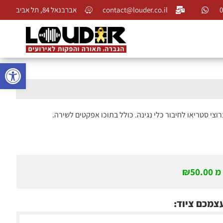
0
contact@louder.co.il
אברבנאל 84, תל אביב
פתח 
מ
50.00
₪
עצמכם ציוד: